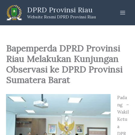
Skip
DPRD Provinsi Riau
to
Website Resmi DPRD Provinsi Riau
content
Bapemperda DPRD Provinsi
Riau Melakukan Kunjungan
Observasi ke DPRD Provinsi
Sumatera Barat
Pada
ng –
Wakil
Ketu
a
DPR