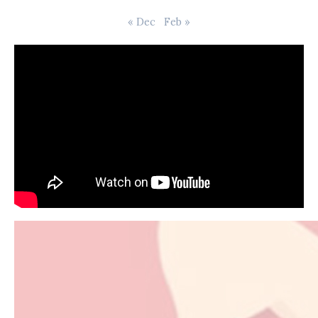
« Dec
Feb »