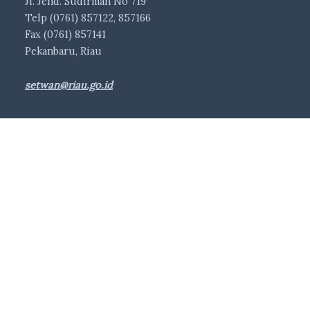
Jl. Jend. Sudirman No 719
Telp (0761) 857122, 857166
Fax (0761) 857141
Pekanbaru, Riau
setwan@riau.go.id