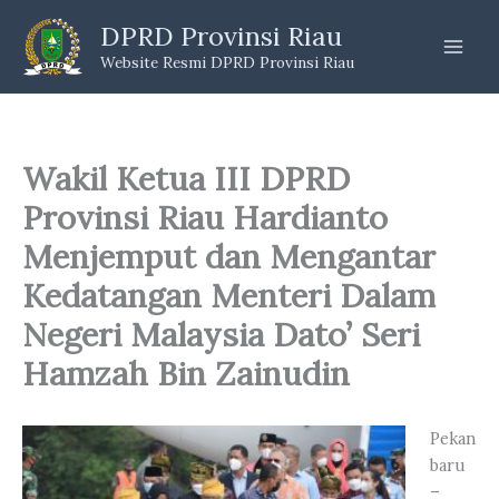
Skip
DPRD Provinsi Riau
to
Website Resmi DPRD Provinsi Riau
content
Wakil Ketua III DPRD
Provinsi Riau Hardianto
Menjemput dan Mengantar
Kedatangan Menteri Dalam
Negeri Malaysia Dato’ Seri
Hamzah Bin Zainudin
Pekan
baru
–