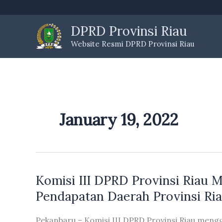
Skip
to
DPRD Provinsi Riau
content
Website Resmi DPRD Provinsi Riau
January 19, 2022
Komisi III DPRD Provinsi Riau
Pendapatan Daerah Provinsi Ri
Pekanbaru – Komisi III DPRD Provinsi Riau men