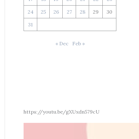
24
25
26
27
28
29
30
31
« Dec
Feb »
https://youtu.be/gXUxdn579cU