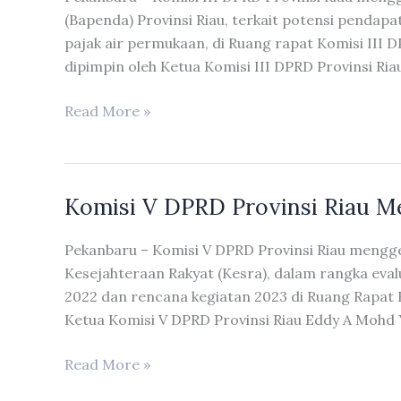
(Bapenda) Provinsi Riau, terkait potensi pendapat
pajak air permukaan, di Ruang rapat Komisi III DP
dipimpin oleh Ketua Komisi III DPRD Provinsi Ria
Komisi
Read More »
III
DPRD
Provinsi
Komisi V DPRD Provinsi Riau M
Riau
Menggelar
Pekanbaru – Komisi V DPRD Provinsi Riau mengg
RDP
Kesejahteraan Rakyat (Kesra), dalam rangka eval
Dengan
2022 dan rencana kegiatan 2023 di Ruang Rapat 
Badan
Ketua Komisi V DPRD Provinsi Riau Eddy A Mohd 
Pendapatan
Daerah
Komisi
Read More »
Provinsi
V
Riau