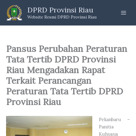
Skip
DPRD Provinsi Riau
to
Website Resmi DPRD Provinsi Riau
content
Pansus Perubahan Peraturan
Tata Tertib DPRD Provinsi
Riau Mengadakan Rapat
Terkait Perancangan
Peraturan Tata Tertib DPRD
Provinsi Riau
Pekanbaru –
Panitia
Kuhusus