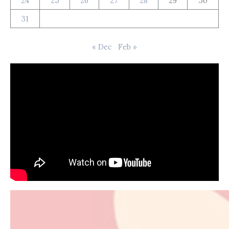
24
25
26
27
28
29
30
31
« Dec
Feb »