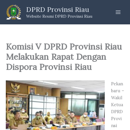
Skip
DPRD Provinsi Riau
to
Website Resmi DPRD Provinsi Riau
content
Komisi V DPRD Provinsi Riau
Melakukan Rapat Dengan
Dispora Provinsi Riau
Pekan
baru –
Wakil
Ketua
DPRD
Provi
nsi