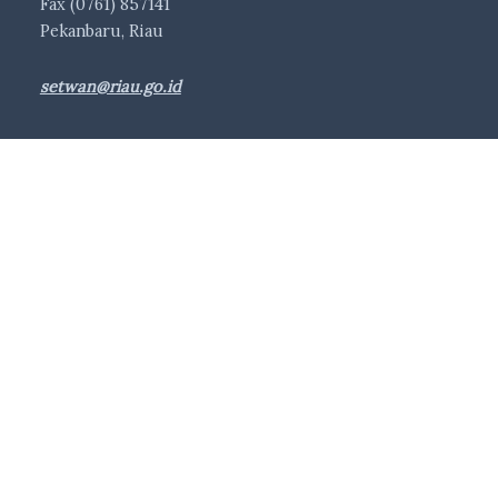
Fax (0761) 857141
Pekanbaru, Riau
setwan@riau.go.id