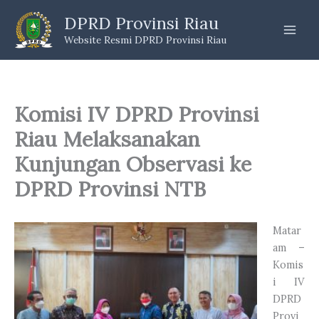
Skip
DPRD Provinsi Riau
to
Website Resmi DPRD Provinsi Riau
content
Komisi IV DPRD Provinsi
Riau Melaksanakan
Kunjungan Observasi ke
DPRD Provinsi NTB
Matar
am –
Komis
i IV
DPRD
Provi