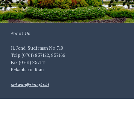
About Us
Jl. Jend. Sudirman No 719
Telp (0761) 857122, 857166
Fax (0761) 857141
Pekanbaru, Riau
setwan@riau.go.id