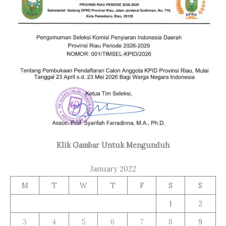
Klik Gambar Untuk Mengunduh
January 2022
M
T
W
T
F
S
S
1
2
3
4
5
6
7
8
9