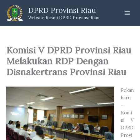
Skip
DPRD Provinsi Riau
to
Website Resmi DPRD Provinsi Riau
content
Komisi V DPRD Provinsi Riau
Melakukan RDP Dengan
Disnakertrans Provinsi Riau
Pekan
baru
–
Komi
si V
DPRD
Provi