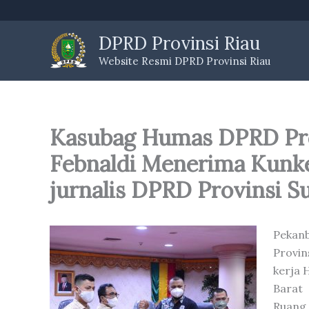
Skip
to
DPRD Provinsi Riau
content
Website Resmi DPRD Provinsi Riau
Kasubag Humas DPRD Prov
Febnaldi Menerima Kunk
jurnalis DPRD Provinsi S
Pekan
Provin
kerja 
Barat
Ruang 