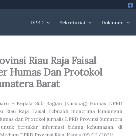
DPRD
Sekretariat
Dokumen
insi Riau Raja Faisal
er Humas Dan Protokol
umatera Barat
baru – Kepala Sub Bagian (Kasubag) Humas DPRD
si Riau Raja Faisal Febnaldi menerima kunjungan
Humas dan Protokol jurnalis DPRD Provinsi Sumatera
 untuk bertukar informasi bidang kehumasan, di
Medium DPRD Provinsi Riau, Kamis (09/12/2021).