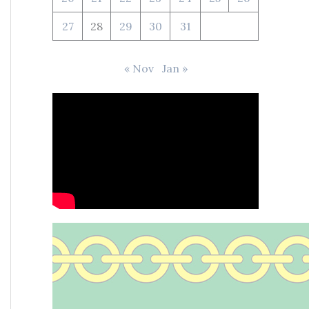
27
28
29
30
31
« Nov
Jan »