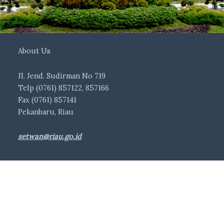
About Us
Jl. Jend. Sudirman No 719
Telp (0761) 857122, 857166
Fax (0761) 857141
Pekanbaru, Riau
setwan@riau.go.id