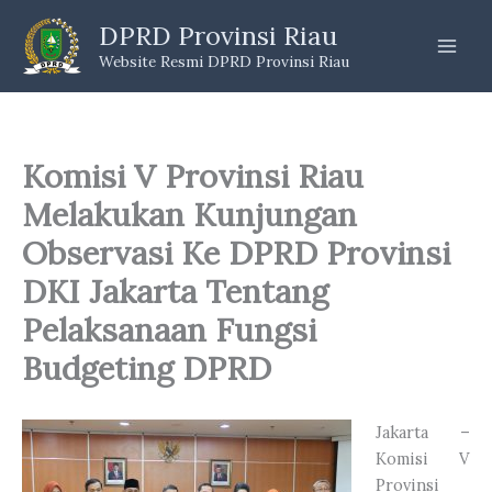
Skip
DPRD Provinsi Riau
to
Website Resmi DPRD Provinsi Riau
content
Komisi V Provinsi Riau
Melakukan Kunjungan
Observasi Ke DPRD Provinsi
DKI Jakarta Tentang
Pelaksanaan Fungsi
Budgeting DPRD
Jakarta –
Komisi V
Provinsi