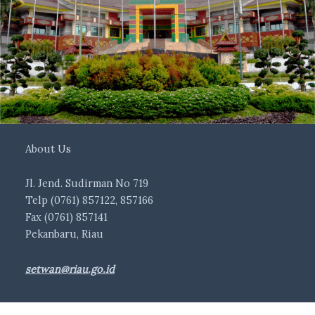
About Us
Jl. Jend. Sudirman No 719
Telp (0761) 857122, 857166
Fax (0761) 857141
Pekanbaru, Riau
setwan@riau.go.id