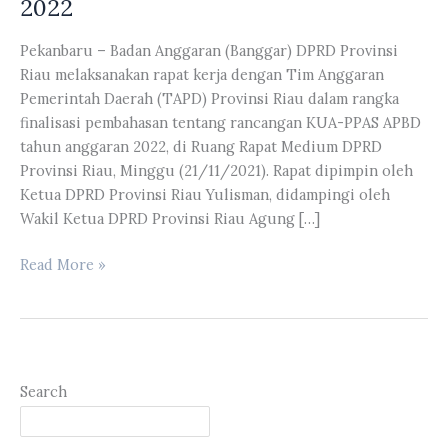
2022
Pekanbaru – Badan Anggaran (Banggar) DPRD Provinsi
Riau melaksanakan rapat kerja dengan Tim Anggaran
Pemerintah Daerah (TAPD) Provinsi Riau dalam rangka
finalisasi pembahasan tentang rancangan KUA-PPAS APBD
tahun anggaran 2022, di Ruang Rapat Medium DPRD
Provinsi Riau, Minggu (21/11/2021). Rapat dipimpin oleh
Ketua DPRD Provinsi Riau Yulisman, didampingi oleh
Wakil Ketua DPRD Provinsi Riau Agung […]
Banggar
Read More »
DPRD
Provinsi
Riau
Melaksanakan
Rapat
Search
Kerja
Dengan