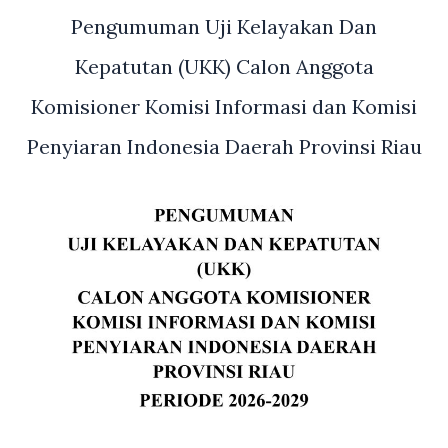
TAPD
Pengumuman Uji Kelayakan Dan
Provinsi
Riau
Kepatutan (UKK) Calon Anggota
Dalam
Rangka
Komisioner Komisi Informasi dan Komisi
Finalisasi
Penyiaran Indonesia Daerah Provinsi Riau
Pembahasan
Rancangan
KUA-
PPAS
APBD
Tahun
Anggaran
2022