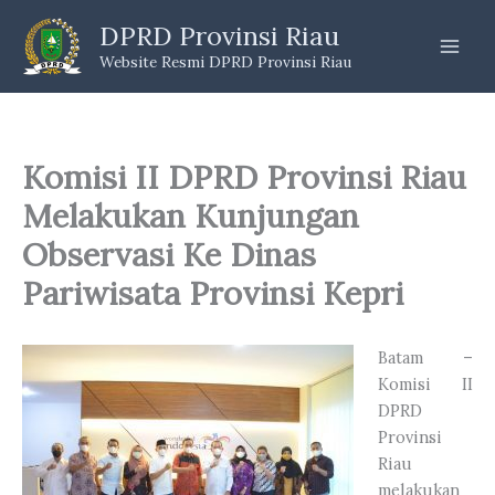
Skip
DPRD Provinsi Riau
to
Website Resmi DPRD Provinsi Riau
content
Komisi II DPRD Provinsi Riau
Melakukan Kunjungan
Observasi Ke Dinas
Pariwisata Provinsi Kepri
Batam –
Komisi II
DPRD
Provinsi
Riau
melakukan