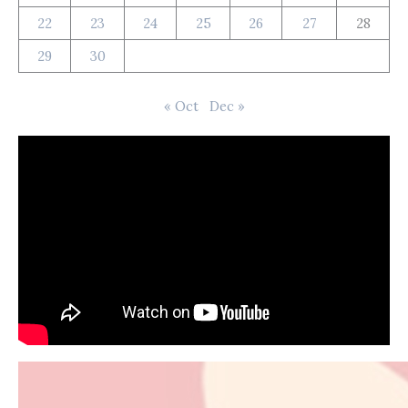
22
23
24
25
26
27
28
29
30
« Oct
Dec »