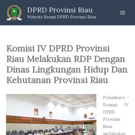
Skip
DPRD Provinsi Riau
to
Website Resmi DPRD Provinsi Riau
content
Komisi IV DPRD Provinsi
Riau Melakukan RDP Dengan
Dinas Lingkungan Hidup Dan
Kehutanan Provinsi Riau
Pekanbaru –
Komisi IV
DPRD
Provinsi
Riau
melakukan