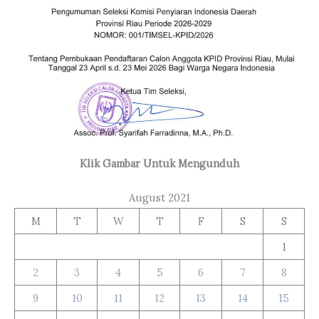
Klik Gambar Untuk Mengunduh
August 2021
M
T
W
T
F
S
S
1
2
3
4
5
6
7
8
9
10
11
12
13
14
15