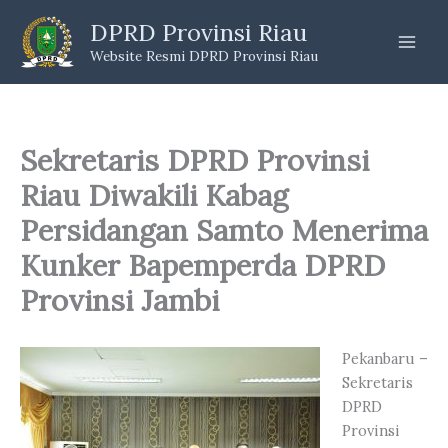
Skip
DPRD Provinsi Riau
to
Website Resmi DPRD Provinsi Riau
content
Sekretaris DPRD Provinsi
Riau Diwakili Kabag
Persidangan Samto Menerima
Kunker Bapemperda DPRD
Provinsi Jambi
Pekanbaru –
Sekretaris
DPRD
Provinsi