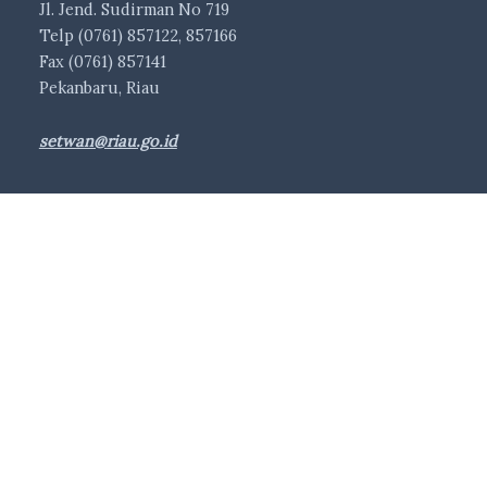
Jl. Jend. Sudirman No 719
Telp (0761) 857122, 857166
Fax (0761) 857141
Pekanbaru, Riau
setwan@riau.go.id