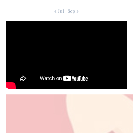
« Jul
Sep »