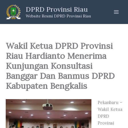
Skip
DPRD Provinsi Riau
to
Website Resmi DPRD Provinsi Riau
content
Wakil Ketua DPRD Provinsi
Riau Hardianto Menerima
Kunjungan Konsultasi
Banggar Dan Banmus DPRD
Kabupaten Bengkalis
Pekanbaru –
Wakil Ketua
DPRD
Provinsi