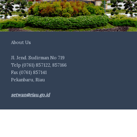
About Us
Jl. Jend. Sudirman No 719
Telp (0761) 857122, 857166
Fax (0761) 857141
Pekanbaru, Riau
setwan@riau.go.id