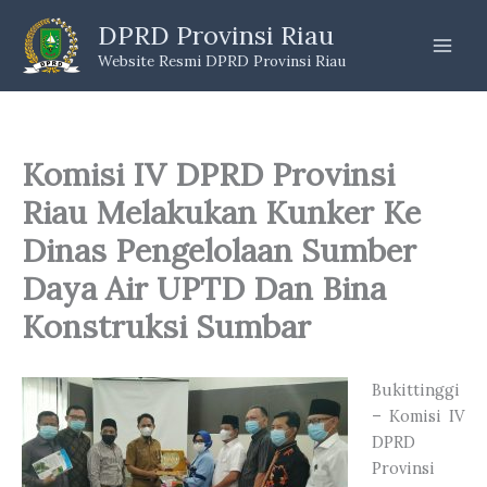
Skip
DPRD Provinsi Riau
to
Website Resmi DPRD Provinsi Riau
content
Komisi IV DPRD Provinsi
Riau Melakukan Kunker Ke
Dinas Pengelolaan Sumber
Daya Air UPTD Dan Bina
Konstruksi Sumbar
Bukittinggi
– Komisi IV
DPRD
Provinsi