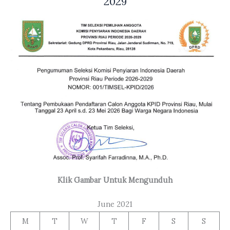
2029
Klik Gambar Untuk Mengunduh
June 2021
M
T
W
T
F
S
S