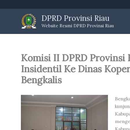
Skip
to
DPRD Provinsi Riau
content
Website Resmi DPRD Provinsi Riau
Komisi II DPRD Provinsi
Insidentil Ke Dinas Kop
Bengkalis
Bengk
kunju
Kabup
menge
Kabupa