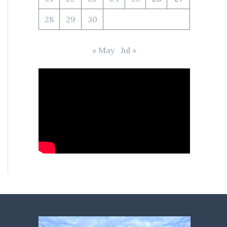
28
29
30
« May
Jul »