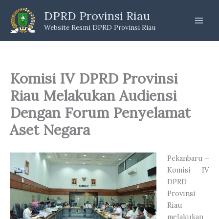
Skip
DPRD Provinsi Riau
to
Website Resmi DPRD Provinsi Riau
content
Komisi IV DPRD Provinsi
Riau Melakukan Audiensi
Dengan Forum Penyelamat
Aset Negara
Pekanbaru –
Komisi IV
DPRD
Provinsi
Riau
melakukan