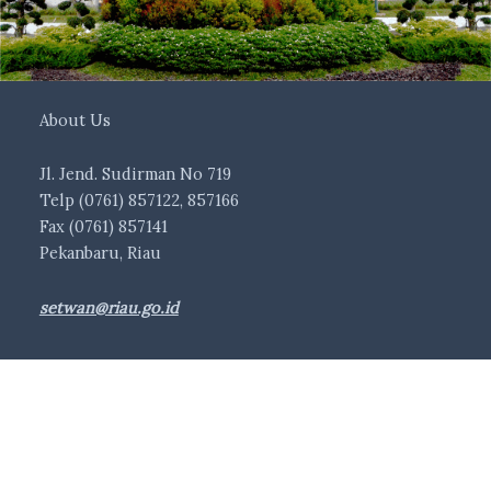
About Us
Jl. Jend. Sudirman No 719
Telp (0761) 857122, 857166
Fax (0761) 857141
Pekanbaru, Riau
setwan@riau.go.id