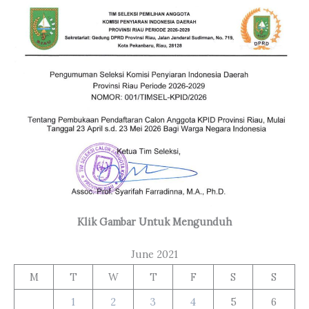
Klik Gambar Untuk Mengunduh
June 2021
M
T
W
T
F
S
S
1
2
3
4
5
6