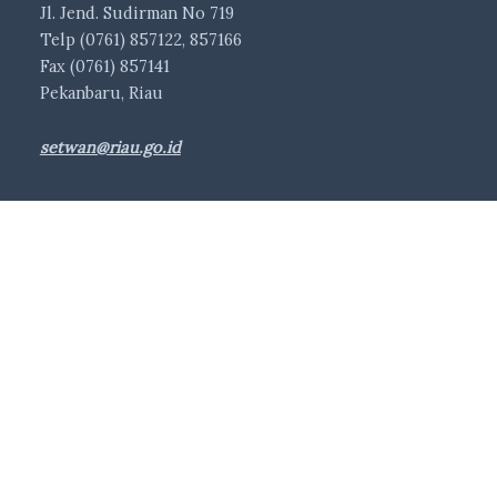
Jl. Jend. Sudirman No 719
Telp (0761) 857122, 857166
Fax (0761) 857141
Pekanbaru, Riau
setwan@riau.go.id