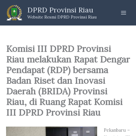
Skip
DPRD Provinsi Riau
to
Website Resmi DPRD Provinsi Riau
content
Komisi III DPRD Provinsi
Riau melakukan Rapat Dengar
Pendapat (RDP) bersama
Badan Riset dan Inovasi
Daerah (BRIDA) Provinsi
Riau, di Ruang Rapat Komisi
III DPRD Provinsi Riau
Pekanbaru –