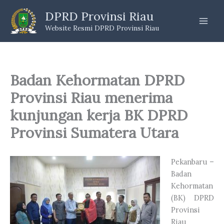
Skip
DPRD Provinsi Riau
to
Website Resmi DPRD Provinsi Riau
content
Badan Kehormatan DPRD
Provinsi Riau menerima
kunjungan kerja BK DPRD
Provinsi Sumatera Utara
Pekanbaru –
Badan
Kehormatan
(BK) DPRD
Provinsi
Riau