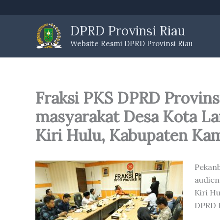
Skip
to
DPRD Provinsi Riau
content
Website Resmi DPRD Provinsi Riau
Fraksi PKS DPRD Provins
masyarakat Desa Kota L
Kiri Hulu, Kabupaten Ka
Pekanb
audien
Kiri H
DPRD P