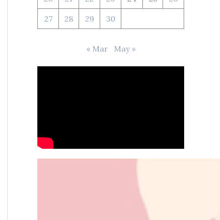
27
28
29
30
« Mar
May »