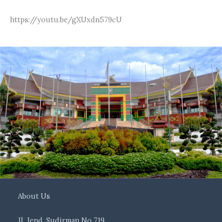
https://youtu.be/gXUxdn579cU
About Us
Jl. Jend. Sudirman No 719