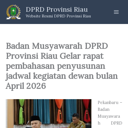
Skip
DPRD Provinsi Riau
to
Website Resmi DPRD Provinsi Riau
content
Badan Musyawarah DPRD
Provinsi Riau Gelar rapat
pembahasan penyusunan
jadwal kegiatan dewan bulan
April 2026
Pekanbaru –
Badan
Musyawara
h DPRD