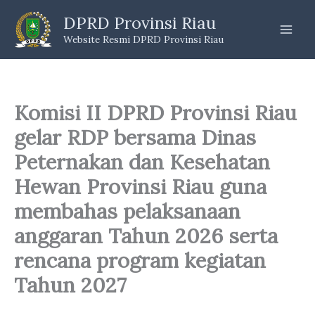
Skip
DPRD Provinsi Riau
to
Website Resmi DPRD Provinsi Riau
content
Komisi II DPRD Provinsi Riau
gelar RDP bersama Dinas
Peternakan dan Kesehatan
Hewan Provinsi Riau guna
membahas pelaksanaan
anggaran Tahun 2026 serta
rencana program kegiatan
Tahun 2027