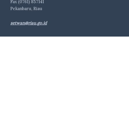
Fax (0761) 857141
Pekanbaru, Riau
setwan@riau.go.id