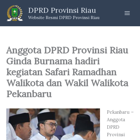
Skip
DPRD Provinsi Riau
to
Website Resmi DPRD Provinsi Riau
content
Anggota DPRD Provinsi Riau
Ginda Burnama hadiri
kegiatan Safari Ramadhan
Walikota dan Wakil Walikota
Pekanbaru
Pekanbaru –
Anggota
DPRD
Provinsi