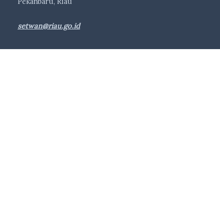
Pekanbaru, Riau
setwan@riau.go.id