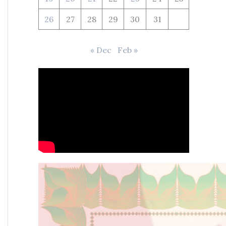
26
27
28
29
30
31
« Dec
Feb »