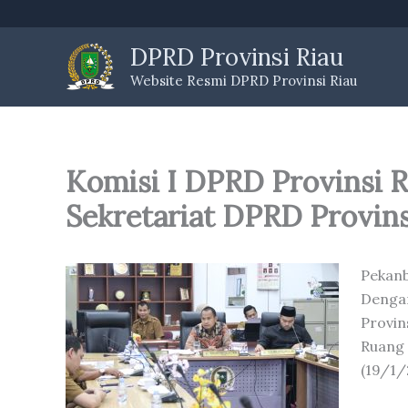
Skip
to
DPRD Provinsi Riau
content
Website Resmi DPRD Provinsi Riau
Komisi I DPRD Provinsi 
Sekretariat DPRD Provins
Pekanb
Denga
Provin
Ruang
(19/1/