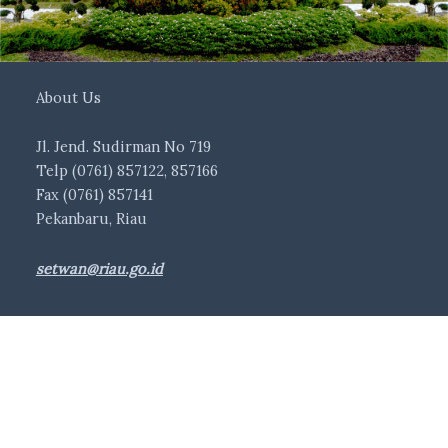
About Us
Jl. Jend. Sudirman No 719
Telp (0761) 857122, 857166
Fax (0761) 857141
Pekanbaru, Riau
setwan@riau.go.id