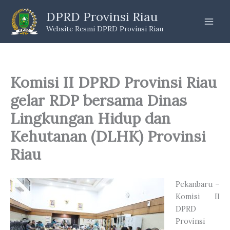
Skip
DPRD Provinsi Riau
to
Website Resmi DPRD Provinsi Riau
content
Komisi II DPRD Provinsi Riau
gelar RDP bersama Dinas
Lingkungan Hidup dan
Kehutanan (DLHK) Provinsi
Riau
Pekanbaru –
Komisi II
DPRD
Provinsi