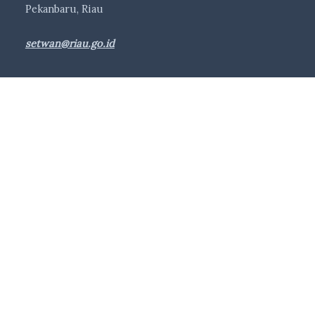
Pekanbaru, Riau
setwan@riau.go.id