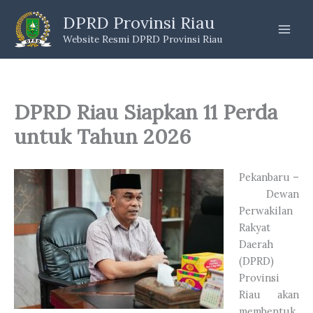
Skip
DPRD Provinsi Riau
to
Website Resmi DPRD Provinsi Riau
content
DPRD Riau Siapkan 11 Perda
untuk Tahun 2026
Pekanbaru –
Dewan
Perwakilan
Rakyat
Daerah
(DPRD)
Provinsi
Riau akan
membentuk