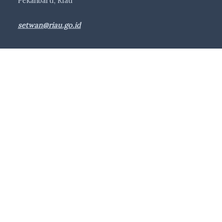
Pekanbaru, Riau
setwan@riau.go.id