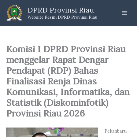
Skip
DPRD Provinsi Riau
to
Website Resmi DPRD Provinsi Riau
content
Komisi I DPRD Provinsi Riau
menggelar Rapat Dengar
Pendapat (RDP) Bahas
Finalisasi Renja Dinas
Komunikasi, Informatika, dan
Statistik (Diskominfotik)
Provinsi Riau 2026
Pekanbaru –