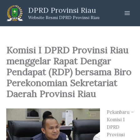
Skip
DPRD Provinsi Riau
to
Website Resmi DPRD Provinsi Riau
content
Komisi I DPRD Provinsi Riau
menggelar Rapat Dengar
Pendapat (RDP) bersama Biro
Perekonomian Sekretariat
Daerah Provinsi Riau
Pekanbaru –
Komisi I
DPRD
Provinsi