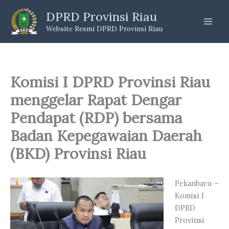
Skip
DPRD Provinsi Riau
to
Website Resmi DPRD Provinsi Riau
content
Komisi I DPRD Provinsi Riau
menggelar Rapat Dengar
Pendapat (RDP) bersama
Badan Kepegawaian Daerah
(BKD) Provinsi Riau
Pekanbaru –
Komisi I
DPRD
Provinsi