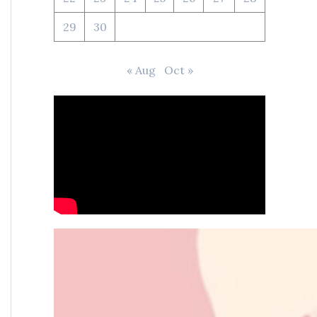
29
30
« Aug
Oct »