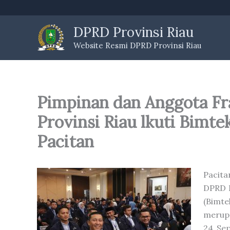
Skip
to
DPRD Provinsi Riau
content
Website Resmi DPRD Provinsi Riau
Pimpinan dan Anggota Fr
Provinsi Riau lkuti Bimte
Pacitan
Pacita
DPRD P
(Bimt
merup
24 Se