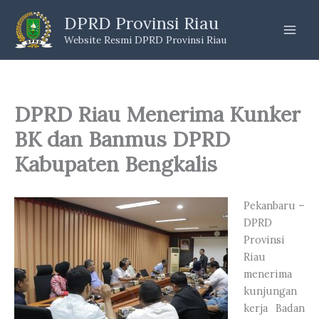
Skip
DPRD Provinsi Riau
to
Website Resmi DPRD Provinsi Riau
content
DPRD Riau Menerima Kunker
BK dan Banmus DPRD
Kabupaten Bengkalis
Pekanbaru –
DPRD
Provinsi
Riau
menerima
kunjungan
kerja Badan