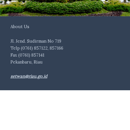
About Us
Jl. Jend. Sudirman No 719
Telp (0761) 857122, 857166
Fax (0761) 857141
Pekanbaru, Riau
setwan@riau.go.id