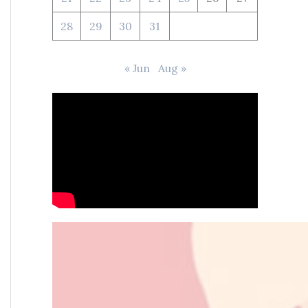
28
29
30
31
« Jun
Aug »