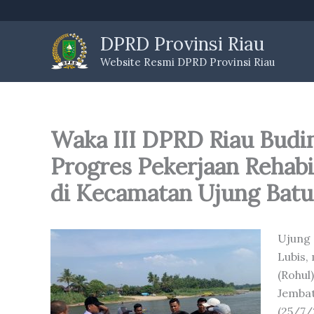
Skip
to
DPRD Provinsi Riau
content
Website Resmi DPRD Provinsi Riau
Waka III DPRD Riau Bud
Progres Pekerjaan Rehabi
di Kecamatan Ujung Batu
Ujung 
Lubis,
(Rohul
Jemba
(25/7/