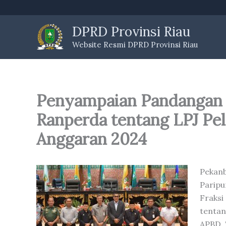
Skip
to
DPRD Provinsi Riau
content
Website Resmi DPRD Provinsi Riau
Penyampaian Pandangan 
Ranperda tentang LPJ Pe
Anggaran 2024
Pekan
Parip
Fraksi
tenta
APBD 