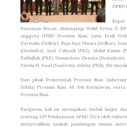
DPRD P
Rapat 
Parisman Ihwan, didampingi Wakil Ketua II DP
anggota DPRD Provinsi Riau, yaitu Dodi Nefe
Darmalis (Golkar), Raja Jaya Dinata (Golkar), Jon
(Gerindra), Ayat Cahyadi (PKS), Abdul Kasim (
Fathullah (PKS), Sumardany Zirnata (Demokrat),
Farida H. Saad (NasDem), Adrias (PKB), Siti Aisyah
Dari pihak Pemerintah Provinsi Riau, Gubernur
Sekda) Provinsi Riau, M. Job Kurniawan, ser
Provinsi Riau.
Paripurna kali ini merupakan tindak lanjut d
tentang LPJ Pelaksanaan APBD 2024 oleh Gubernu
menyerahkan naskah pandangan umum mereka