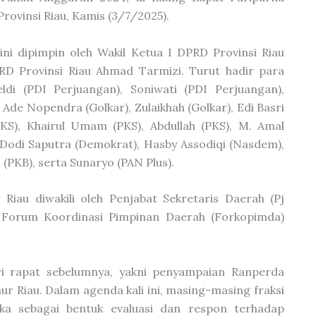
rovinsi Riau, Kamis (3/7/2025).
ini dipimpin oleh Wakil Ketua I DPRD Provinsi Riau
RD Provinsi Riau Ahmad Tarmizi. Turut hadir para
ldi (PDI Perjuangan), Soniwati (PDI Perjuangan),
s Ade Nopendra (Golkar), Zulaikhah (Golkar), Edi Basri
PKS), Khairul Umam (PKS), Abdullah (PKS), M. Amal
 Dodi Saputra (Demokrat), Hasby Assodiqi (Nasdem),
 (PKB), serta Sunaryo (PAN Plus).
 Riau diwakili oleh Penjabat Sekretaris Daerah (Pj
ta Forum Koordinasi Pimpinan Daerah (Forkopimda)
ari rapat sebelumnya, yakni penyampaian Ranperda
r Riau. Dalam agenda kali ini, masing-masing fraksi
 sebagai bentuk evaluasi dan respon terhadap