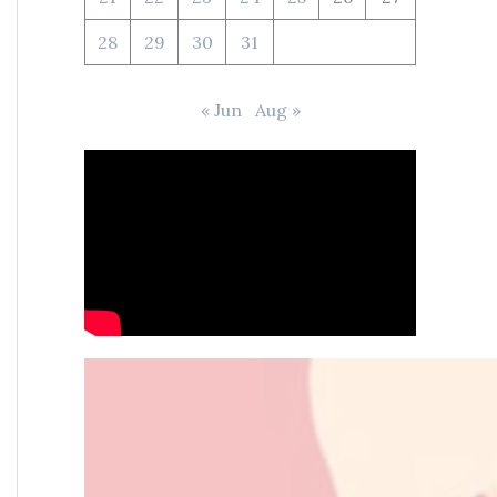
28
29
30
31
« Jun
Aug »