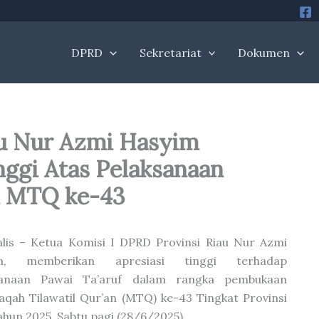
DPRD
Sekretariat
Dokumen
au Nur Azmi Hasyim
nggi Atas Pelaksanaan
n MTQ ke-43
lis – Ketua Komisi I DPRD Provinsi Riau Nur Azmi
m, memberikan apresiasi tinggi terhadap
sanaan Pawai Ta’aruf dalam rangka pembukaan
qah Tilawatil Qur’an (MTQ) ke-43 Tingkat Provinsi
ahun 2025, Sabtu pagi (28/6/2025).