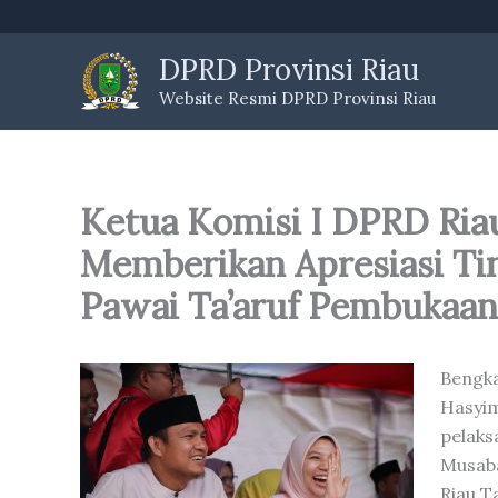
Skip
to
DPRD Provinsi Riau
content
Website Resmi DPRD Provinsi Riau
Ketua Komisi I DPRD Ri
Memberikan Apresiasi Ti
Pawai Ta’aruf Pembukaa
Bengka
Hasyi
pelak
Musaba
Riau T