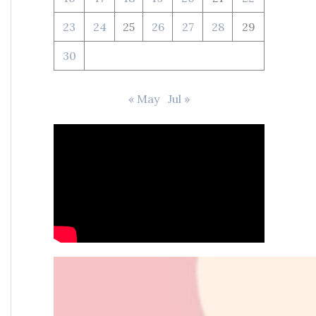
23
24
25
26
27
28
29
30
« May
Jul »