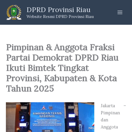
Skip
DPRD Provinsi Riau
to
Website Resmi DPRD Provinsi Riau
content
Pimpinan & Anggota Fraksi
Partai Demokrat DPRD Riau
Ikuti Bimtek Tingkat
Provinsi, Kabupaten & Kota
Tahun 2025
Jakarta –
Pimpinan
dan
Anggota