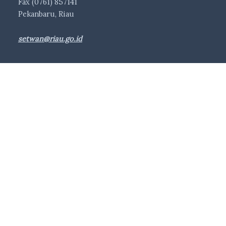
Fax (0761) 857141
Pekanbaru, Riau
setwan@riau.go.id