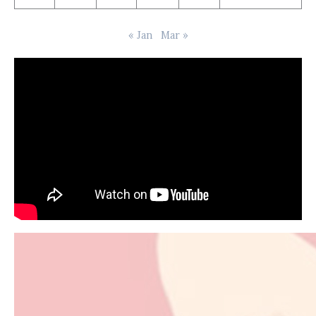
« Jan
Mar »