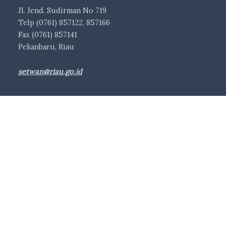
Jl. Jend. Sudirman No 719
Telp (0761) 857122, 857166
Fax (0761) 857141
Pekanbaru, Riau
setwan@riau.go.id