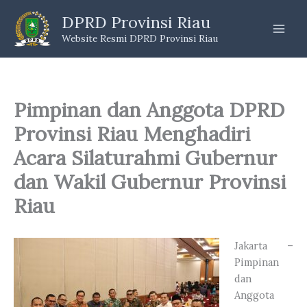
Skip
DPRD Provinsi Riau
to
Website Resmi DPRD Provinsi Riau
content
Pimpinan dan Anggota DPRD
Provinsi Riau Menghadiri
Acara Silaturahmi Gubernur
dan Wakil Gubernur Provinsi
Riau
Jakarta –
Pimpinan
dan
Anggota