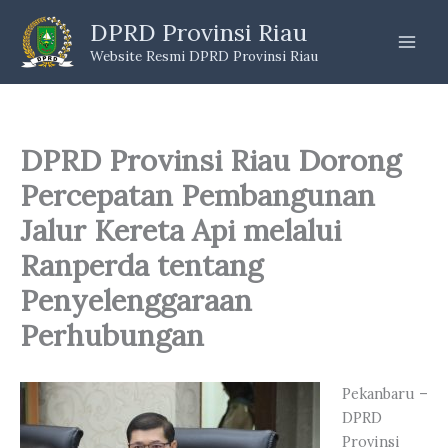
Skip
DPRD Provinsi Riau
to
Website Resmi DPRD Provinsi Riau
content
DPRD Provinsi Riau Dorong
Percepatan Pembangunan
Jalur Kereta Api melalui
Ranperda tentang
Penyelenggaraan
Perhubungan
Pekanbaru –
DPRD
Provinsi