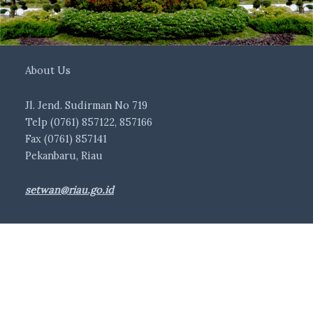
About Us
Jl. Jend. Sudirman No 719
Telp (0761) 857122, 857166
Fax (0761) 857141
Pekanbaru, Riau
setwan@riau.go.id