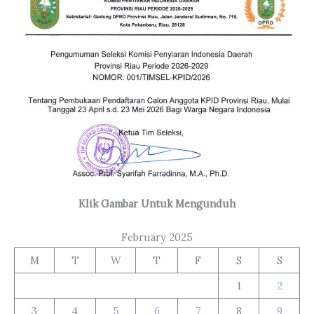
Klik Gambar Untuk Mengunduh
February 2025
M
T
W
T
F
S
S
1
2
3
4
5
6
7
8
9