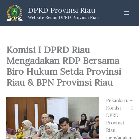
Skip
DPRD Provinsi Riau
to
Website Resmi DPRD Provinsi Riau
content
Komisi I DPRD Riau
Mengadakan RDP Bersama
Biro Hukum Setda Provinsi
Riau & BPN Provinsi Riau
Pekanbaru –
Komisi I
DPRD
Provinsi
Riau
mengadakan