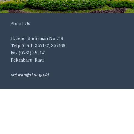
About Us
Jl. Jend. Sudirman No 719
Telp (0761) 857122, 857166
Fax (0761) 857141
Pekanbaru, Riau
setwan@riau.go.id