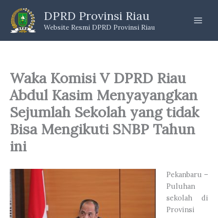
Skip
DPRD Provinsi Riau
to
Website Resmi DPRD Provinsi Riau
content
Waka Komisi V DPRD Riau
Abdul Kasim Menyayangkan
Sejumlah Sekolah yang tidak
Bisa Mengikuti SNBP Tahun
ini
Pekanbaru –
Puluhan
sekolah di
Provinsi