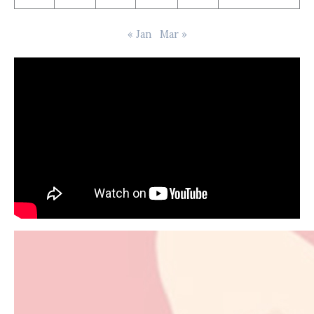
« Jan
Mar »