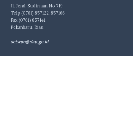
Jl. Jend. Sudirman No 719
Telp (0761) 857122, 857166
Fax (0761) 857141
Pekanbaru, Riau
setwan@riau.go.id