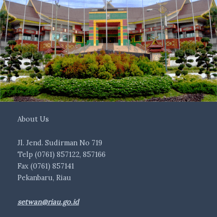
About Us
Jl. Jend. Sudirman No 719
Telp (0761) 857122, 857166
Fax (0761) 857141
Pekanbaru, Riau
setwan@riau.go.id