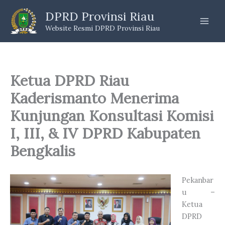
Skip
DPRD Provinsi Riau
to
Website Resmi DPRD Provinsi Riau
content
Ketua DPRD Riau
Kaderismanto Menerima
Kunjungan Konsultasi Komisi
I, III, & IV DPRD Kabupaten
Bengkalis
Pekanbar
u –
Ketua
DPRD