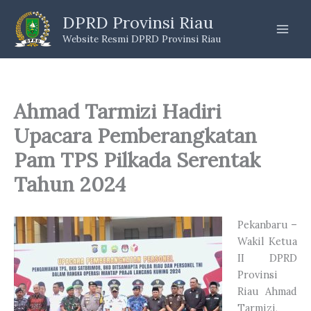
Skip
DPRD Provinsi Riau
to
Website Resmi DPRD Provinsi Riau
content
Ahmad Tarmizi Hadiri
Upacara Pemberangkatan
Pam TPS Pilkada Serentak
Tahun 2024
Pekanbaru –
Wakil Ketua
II DPRD
Provinsi
Riau Ahmad
Tarmizi,