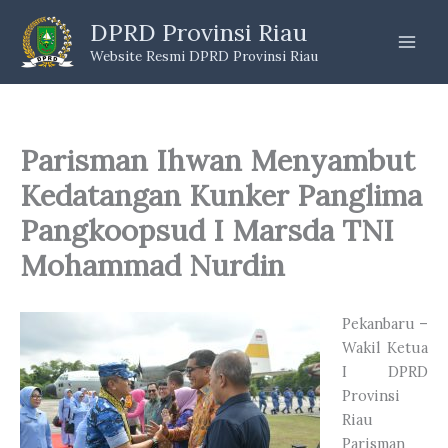
Skip
DPRD Provinsi Riau
to
Website Resmi DPRD Provinsi Riau
content
Parisman Ihwan Menyambut
Kedatangan Kunker Panglima
Pangkoopsud I Marsda TNI
Mohammad Nurdin
Pekanbaru –
Wakil Ketua
I DPRD
Provinsi
Riau
Parisman