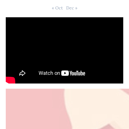
« Oct
Dec »