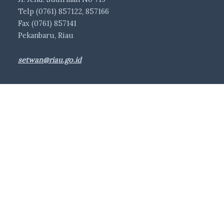
Telp (0761) 857122, 857166
Fax (0761) 857141
Pekanbaru, Riau
setwan@riau.go.id