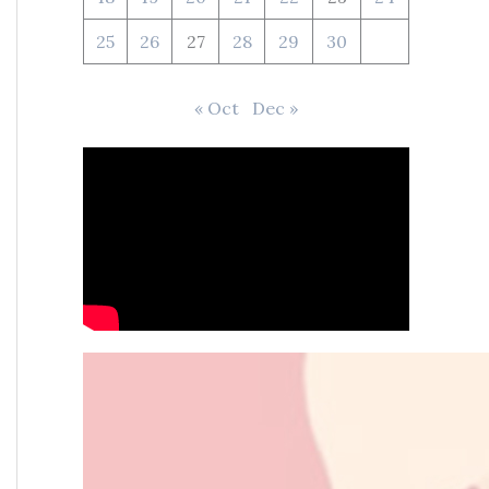
25
26
27
28
29
30
« Oct
Dec »