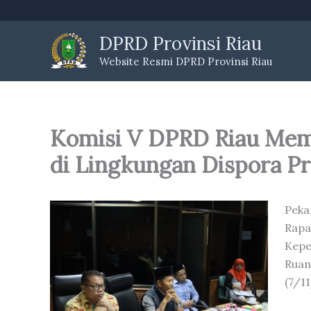
Skip
to
DPRD Provinsi Riau
content
Website Resmi DPRD Provinsi Riau
Komisi V DPRD Riau Mem
di Lingkungan Dispora Pr
Peka
Rap
Kepe
Rua
(7/1