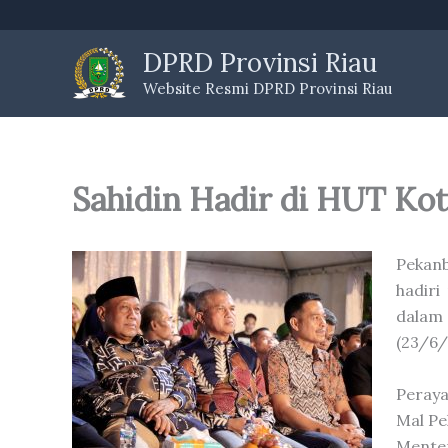
Skip
to
DPRD Provinsi Riau
content
Website Resmi DPRD Provinsi Riau
Sahidin Hadir di HUT Ko
Pekanb
hadiri
dalam
(23/6/
Peray
Mal Pe
Menter