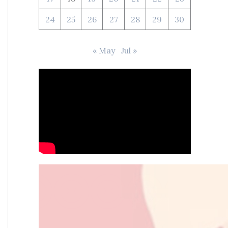
24
25
26
27
28
29
30
« May
Jul »