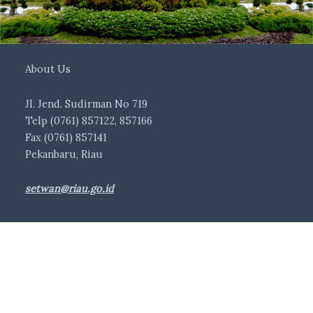
About Us
Jl. Jend. Sudirman No 719
Telp (0761) 857122, 857166
Fax (0761) 857141
Pekanbaru, Riau
setwan@riau.go.id