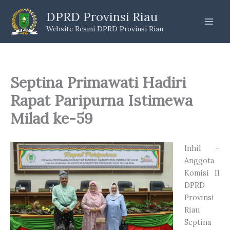
Skip
DPRD Provinsi Riau
to
Website Resmi DPRD Provinsi Riau
content
Septina Primawati Hadiri
Rapat Paripurna Istimewa
Milad ke-59
Inhil –
Anggota
Komisi II
DPRD
Provinsi
Riau
Septina