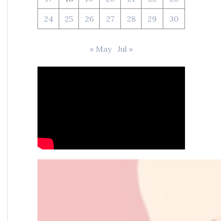
24
25
26
27
28
29
30
« May
Jul »