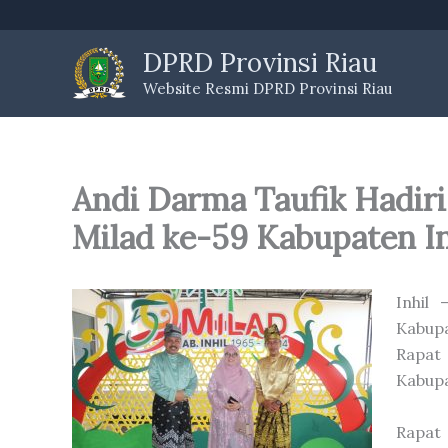
Skip
to
DPRD Provinsi Riau
content
Website Resmi DPRD Provinsi Riau
Andi Darma Taufik Hadiri
Milad ke-59 Kabupaten In
Inhil
Kabupa
Rapat
Kabupa
Rapat