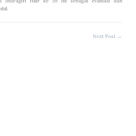
 Indragiri Hilir ke 59 ini sebagai evaluasi dan
hil.
Next Post
→