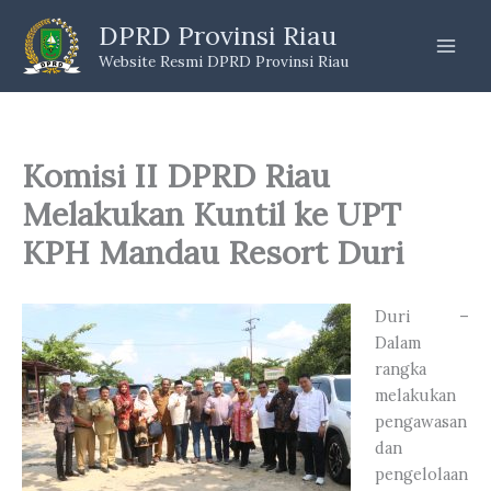
Skip
DPRD Provinsi Riau
to
Website Resmi DPRD Provinsi Riau
content
Komisi II DPRD Riau
Melakukan Kuntil ke UPT
KPH Mandau Resort Duri
Duri –
Dalam
rangka
melakukan
pengawasan
dan
pengelolaan