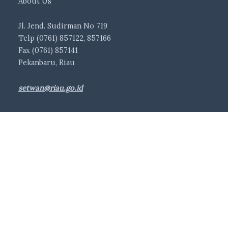
About Us
Jl. Jend. Sudirman No 719
Telp (0761) 857122, 857166
Fax (0761) 857141
Pekanbaru, Riau
setwan@riau.go.id