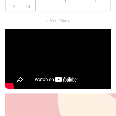
29
30
« Mar
May »